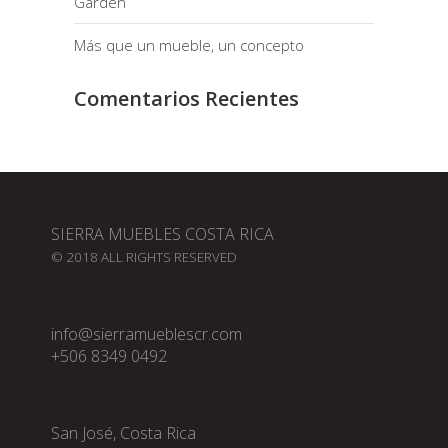
Garden
Más que un mueble, un concepto
Comentarios Recientes
SIERRA MUEBLES COSTA RICA
© 2018 ALL RIGHTS RESERVED
info@sierramueblescr.com
+506 8349 0492
San José, Costa Rica