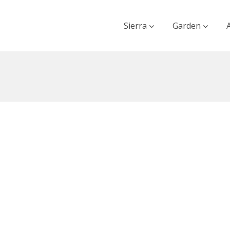
Sierra
Garden
Abraccio Linha 54
Por
sierraAdmin
06-11-2018
0 Comentarios